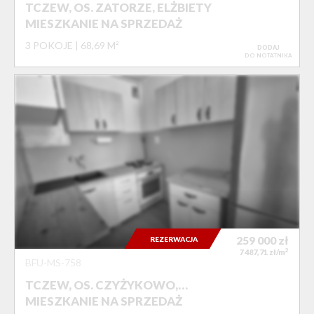
TCZEW, OS. ZATORZE, ELŻBIETY
MIESZKANIE NA SPRZEDAŻ
3 POKOJE
68,69 M²
DODAJ
DO NOTATNIKA
259 000
zł
REZERWACJA
2
7 487,71 zł/m
BFU-MS-758
TCZEW, OS. CZYŻYKOWO,…
MIESZKANIE NA SPRZEDAŻ