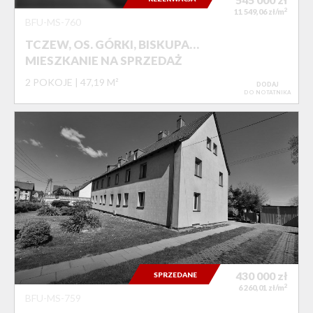
2
11 549,06 zł/m
BFU-MS-760
TCZEW, OS. GÓRKI, BISKUPA…
MIESZKANIE NA SPRZEDAŻ
2 POKOJE
47,19 M²
DODAJ
DO NOTATNIKA
430 000
zł
SPRZEDANE
2
6 260,01 zł/m
BFU-MS-759