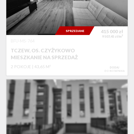
415 000
zł
SPRZEDANE
2
9 507,45 zł/m
BFU-MS-764
TCZEW, OS. CZYŻYKOWO
MIESZKANIE NA SPRZEDAŻ
2 POKOJE
43,65 M²
DODAJ
DO NOTATNIKA