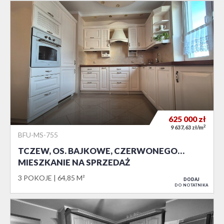
625 000
zł
2
9 637,63 zł/m
BFU-MS-755
TCZEW, OS. BAJKOWE, CZERWONEGO…
MIESZKANIE NA SPRZEDAŻ
3 POKOJE
64,85 M²
DODAJ
DO NOTATNIKA