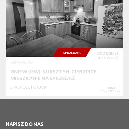
212 000
zł
SPRZEDANE
2
3 515,75 zł/m
BFU-MS-752
GNIEW (GW), KURSZTYN, CIERZPICE
MIESZKANIE NA SPRZEDAŻ
2 POKOJE
60,30 M²
DODAJ
DO NOTATNIKA
NAPISZ DO NAS