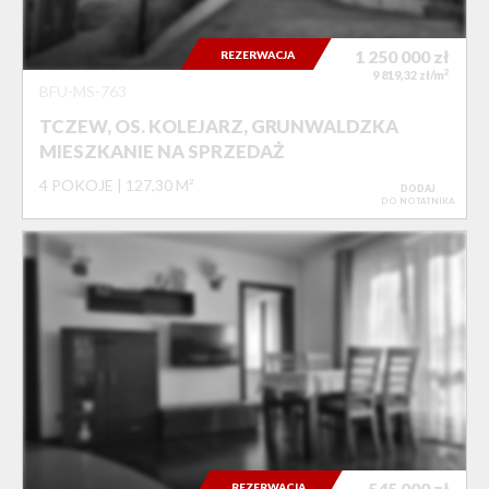
1 250 000
zł
REZERWACJA
2
9 819,32 zł/m
BFU-MS-763
TCZEW, OS. KOLEJARZ, GRUNWALDZKA
MIESZKANIE NA SPRZEDAŻ
4 POKOJE
127,30 M²
DODAJ
DO NOTATNIKA
545 000
zł
REZERWACJA