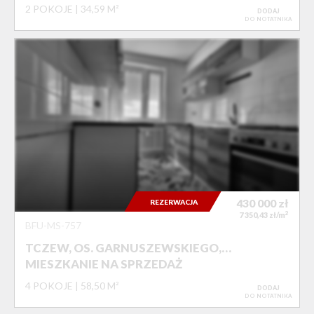
2 POKOJE
34,59 M²
DODAJ
DO NOTATNIKA
430 000
zł
REZERWACJA
2
7 350,43 zł/m
BFU-MS-757
TCZEW, OS. GARNUSZEWSKIEGO,…
MIESZKANIE NA SPRZEDAŻ
4 POKOJE
58,50 M²
DODAJ
DO NOTATNIKA