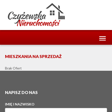
Toggl
naviga
MIESZKANIA NA SPRZEDAŻ
Brak Ofert
NAPISZ DO NAS
IMIĘ I NAZWISKO