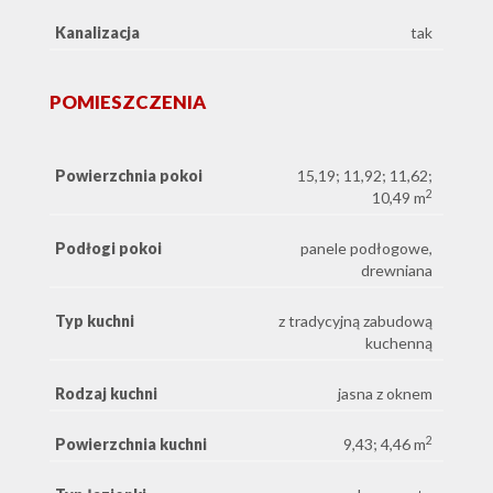
Kanalizacja
tak
POMIESZCZENIA
Powierzchnia pokoi
15,19; 11,92; 11,62;
2
10,49 m
Podłogi pokoi
panele podłogowe,
drewniana
Typ kuchni
z tradycyjną zabudową
kuchenną
Rodzaj kuchni
jasna z oknem
2
Powierzchnia kuchni
9,43; 4,46 m