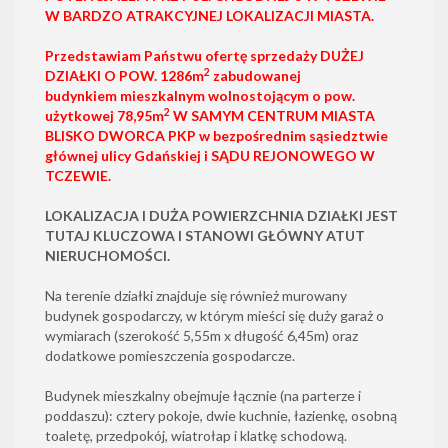
W BARDZO ATRAKCYJNEJ LOKALIZACJI MIASTA.
Przedstawiam Państwu
ofertę sprzedaży DUŻEJ
2
DZIAŁKI O POW. 1286m
zabudowanej
budynkiem mieszkalnym wolnostojącym o pow.
2
użytkowej 78,95m
W SAMYM CENTRUM MIASTA
BLISKO DWORCA PKP w bezpośrednim sąsiedztwie
głównej ulicy Gdańskiej i SĄDU REJONOWEGO W
TCZEWIE.
LOKALIZACJA I DUŻA POWIERZCHNIA DZIAŁKI JEST
TUTAJ KLUCZOWA I STANOWI GŁÓWNY ATUT
NIERUCHOMOŚCI.
Na terenie działki znajduje się również murowany
budynek gospodarczy, w którym mieści się duży garaż o
wymiarach (szerokość 5,55m x długość 6,45m) oraz
dodatkowe pomieszczenia gospodarcze.
Budynek mieszkalny obejmuje łącznie (na parterze i
poddaszu): cztery pokoje, dwie kuchnie, łazienkę, osobną
toaletę, przedpokój, wiatrołap i klatkę schodową.