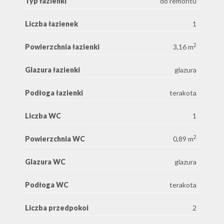
Typ łazienki
do remontu
Liczba łazienek
1
2
Powierzchnia łazienki
3,16 m
Glazura łazienki
glazura
Podłoga łazienki
terakota
Liczba WC
1
2
Powierzchnia WC
0,89 m
Glazura WC
glazura
Podłoga WC
terakota
Liczba przedpokoi
2