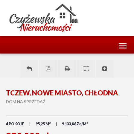
Toggl
naviga
TCZEW, NOWE MIASTO, CHŁODNA
DOM NA SPRZEDAŻ
2
2
4 POKOJE
95,25 M
9 133,86 ZŁ/M