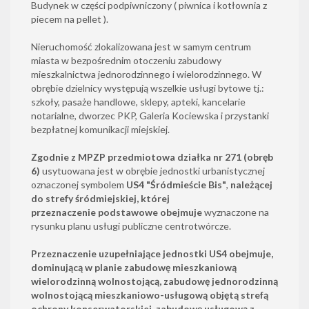
Budynek w części podpiwniczony ( piwnica i kotłownia z
piecem na pellet ).
Nieruchomość zlokalizowana jest w samym centrum
miasta w bezpośrednim otoczeniu zabudowy
mieszkalnictwa jednorodzinnego i wielorodzinnego. W
obrębie dzielnicy występują wszelkie usługi bytowe tj.:
szkoły, pasaże handlowe, sklepy, apteki, kancelarie
notarialne, dworzec PKP, Galeria Kociewska i przystanki
bezpłatnej komunikacji miejskiej.
Zgodnie z MPZP przedmiotowa
działka nr 271 (obręb
6)
usytuowana jest w obrębie jednostki urbanistycznej
oznaczonej symbolem
US4 "Śródmieście Bis"
,
należącej
do strefy śródmiejskiej, której
przeznaczenie podstawowe
obejmuje
wyznaczone na
rysunku planu usługi publiczne centrotwórcze.
Przeznaczenie uzupełniające
jednostki US4 obejmuje,
dominującą w planie zabudowę mieszkaniową
wielorodzinną wolnostojącą, zabudowę jednorodzinną
wolnostojącą mieszkaniowo-usługową objętą strefą
ochrony konserwatorskiej,
zabudowę usługową z