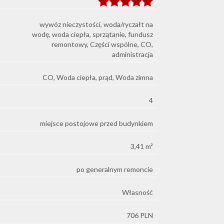
wywóz nieczystości, woda/ryczałt na
wodę, woda ciepła, sprzątanie, fundusz
remontowy, Części wspólne, CO,
administracja
CO, Woda ciepła, prąd, Woda zimna
4
miejsce postojowe przed budynkiem
3,41 m²
po generalnym remoncie
Własność
706 PLN