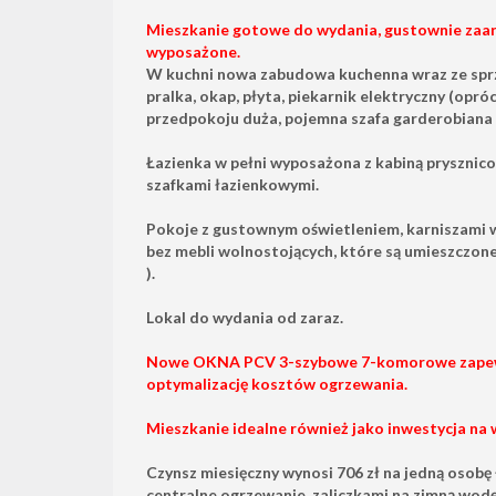
Mieszkanie gotowe do wydania, gustownie zaa
wyposażone.
W kuchni nowa zabudowa kuchenna wraz ze sp
pralka, okap, płyta, piekarnik elektryczny (opr
przedpokoju duża, pojemna szafa garderobiana i
Łazienka w pełni wyposażona z kabiną prysznico
szafkami łazienkowymi.
Pokoje z gustownym oświetleniem, karniszami wr
bez mebli wolnostojących, które są umieszczo
).
Lokal do wydania od zaraz.
Nowe OKNA PCV 3-szybowe 7-komorowe zapewn
optymalizację kosztów ogrzewania.
Mieszkanie idealne również jako inwestycja na
Czynsz miesięczny wynosi 706 zł na jedną osobę 
centralne ogrzewanie, zaliczkami na zimną wod