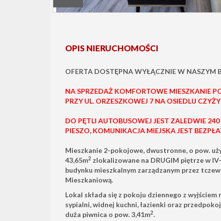
OPIS NIERUCHOMOŚCI
OFERTA DOSTĘPNA WYŁĄCZNIE W NASZYM BI
NA SPRZEDAŻ KOMFORTOWE MIESZKANIE P
PRZY UL. ORZESZKOWEJ 7 NA OSIEDLU CZYŻ
DO PĘTLI AUTOBUSOWEJ JEST ZALEDWIE 240
PIESZO, KOMUNIKACJA MIEJSKA JEST BEZPŁA
Mieszkanie 2-pokojowe, dwustronne, o pow. uż
2
43,65m
zlokalizowane na DRUGIM piętrze w IV
budynku mieszkalnym zarządzanym przez tczews
Mieszkaniową.
Lokal składa się z pokoju dziennego z wyjściem 
sypialni, widnej kuchni, łazienki oraz przedpoko
2
duża piwnica o pow. 3,41m
.