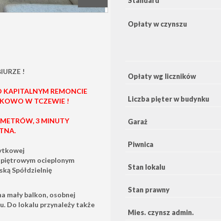
Standard
Opłaty w czynszu
URZE !
Opłaty wg liczników
O KAPITALNYM REMONCIE
Liczba pięter w budynku
YKOWO W TCZEWIE !
 METRÓW, 3 MINUTY
Garaż
TNA.
Piwnica
ytkowej
-piętrowym ocieplonym
Stan lokalu
ką Spółdzielnię
Stan prawny
na mały balkon, osobnej
ju. Do lokalu przynależy także
Mies. czynsz admin.