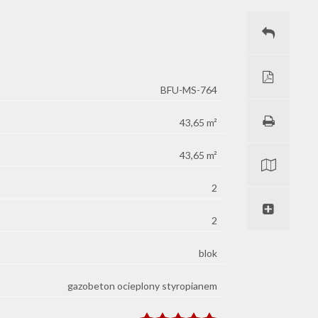
BFU-MS-764
43,65 m²
43,65 m²
2
2
blok
gazobeton ocieplony styropianem