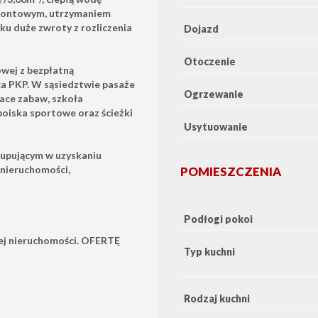
emontowym, utrzymaniem
oku duże zwroty z rozliczenia
Dojazd
Otoczenie
owej z bezpłatną
ca PKP. W
sąsiedztwie pasaże
Ogrzewanie
lace zabaw, szkoła
boiska sportowe oraz ścieżki
Usytuowanie
kupującym w uzyskaniu
nieruchomości,
POMIESZCZENIA
Podłogi pokoi
wej nieruchomości. OFERTĘ
Typ kuchni
Rodzaj kuchni