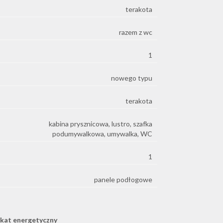
terakota
razem z wc
1
nowego typu
terakota
kabina prysznicowa, lustro, szafka
podumywalkowa, umywalka, WC
1
panele podłogowe
ikat energetyczny