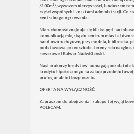
3
/2,00m
/, wywozem nieczystości, funduszem r
części wspólnych i kosztami administracji. Co r
centralnego ogrzewania.
Nieruchomość znajduje się blisko pętli autobus
komunikacją miejską do centrum miasta i dwor
handlowo-usługowe, przychodnia, biblioteka, p
podstawowa, przedszkole, tereny rekreacyjne, 
rowerowe i Bulwar Nadwiślański.
Nasi brokerzy kredytowi pomagają bezpłatnie 
kredytu hipotecznego na zakup przedmiotowej 
profesjonalnie i bezpiecznie.
OFERTA NA WYŁĄCZNOŚĆ.
Zapraszam do obejrzenia i zakupu tej wyjątko
POLECAM.