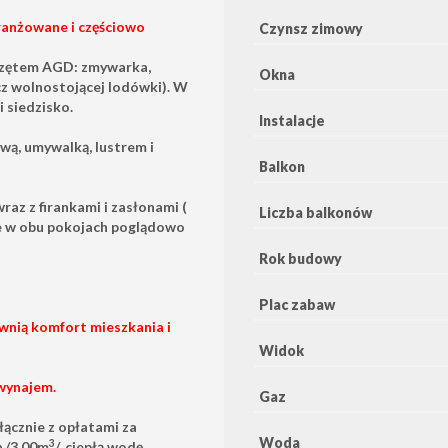
ranżowane i częściowo
Czynsz zimowy
rzętem AGD: zmywarka,
Okna
ócz wolnostojącej lodówki). W
 siedzisko.
Instalacje
wą, umywalką, lustrem i
Balkon
az z firankami i zasłonami (
Liczba balkonów
ne w obu pokojach poglądowo
Rok budowy
Plac zabaw
ią komfort mieszkania i
Widok
 wynajem.
Gaz
łącznie z opłatami za
Woda
3
ę /3,00m
/, ciepłą wodę