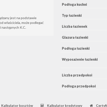
Podłoga kuchni
Typ łazienki
ądzany jest na podstawie
od właściciela, może podlegać
Liczba łazienek
6 i następnych K.C.
Glazura łazienki
Podłoga łazienki
Wyposażenie łazienki
Liczba przedpokoi
Podłoga przedpokoi
Kalkulator kosztów
Kalkulator kredytowy
Certyf