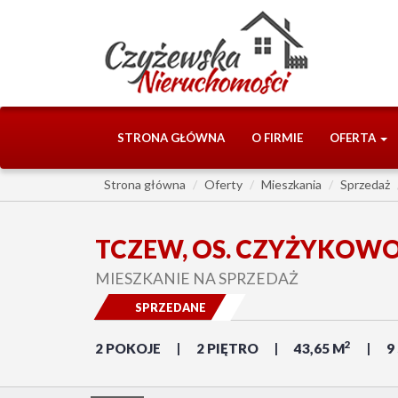
STRONA GŁÓWNA
O FIRMIE
OFERTA
Strona główna
Oferty
Mieszkania
Sprzedaż
TCZEW, OS. CZYŻYKOW
MIESZKANIE NA SPRZEDAŻ
SPRZEDANE
2
2 POKOJE
2 PIĘTRO
43,65 M
9