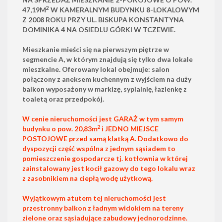
2
47,19M
W KAMERALNYM BUDYNKU 8-LOKALOWYM
Z 2008 ROKU PRZY UL. BISKUPA KONSTANTYNA
DOMINIKA 4 NA OSIEDLU GÓRKI W TCZEWIE.
Mieszkanie mieści się na pierwszym piętrze w
segmencie A, w którym znajdują się tylko dwa lokale
mieszkalne. Oferowany lokal obejmuje: salon
połączony z aneksem kuchennym z wyjściem na duży
balkon wyposażony w markizę, sypialnię, łazienkę z
toaletą oraz przedpokój.
W cenie nieruchomości jest GARAŻ w tym samym
2
budynku o pow. 20,83m
i JEDNO MIEJSCE
POSTOJOWE przed samą klatką A. Dodatkowo do
dyspozycji część wspólna z jednym sąsiadem to
pomieszczenie gospodarcze tj. kotłownia w której
zainstalowany jest kocił gazowy do tego lokalu wraz
z zasobnikiem na ciepłą wodę użytkową.
Wyjątkowym atutem tej nieruchomości jest
przestronny balkon z ładnym widokiem na tereny
zielone oraz sąsiadujące zabudowy jednorodzinne.