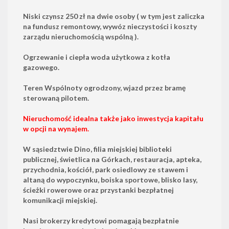
Niski czynsz 250 zł na dwie osoby ( w tym jest zaliczka
na fundusz remontowy, wywóz nieczystości i koszty
zarządu nieruchomością wspólną ).
Ogrzewanie i ciepła woda użytkowa z kotła
gazowego.
Teren Wspólnoty ogrodzony, wjazd przez bramę
sterowaną pilotem.
Nieruchomość idealna także jako inwestycja kapitału
w opcji na wynajem.
W sąsiedztwie Dino, filia miejskiej biblioteki
publicznej, świetlica na Górkach, restauracja, apteka,
przychodnia, kościół, park osiedlowy ze stawem i
altaną do wypoczynku, boiska sportowe, blisko lasy,
ścieżki rowerowe oraz przystanki bezpłatnej
komunikacji miejskiej.
Nasi brokerzy kredytowi pomagają bezpłatnie