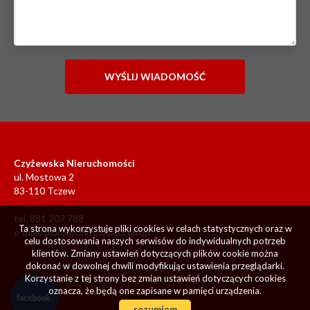
Czyżewska Nieruchomości
ul. Mostowa 2
83-110 Tczew
tel. 881 207 788
Ta strona wykorzystuje pliki cookies w celach statystycznych oraz w
e-mail:
biuro@czyzewska.com.pl
celu dostosowania naszych serwisów do indywidualnych potrzeb
klientów. Zmiany ustawień dotyczących plików cookie można
dokonać w dowolnej chwili modyfikując ustawienia przeglądarki.
Korzystanie z tej strony bez zmian ustawień dotyczących cookies
oznacza, że będą one zapisane w pamięci urządzenia.
rozumiem