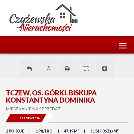
Toggl
naviga
TCZEW, OS. GÓRKI, BISKUPA
KONSTANTYNA DOMINIKA
MIESZKANIE NA SPRZEDAŻ
REZERWACJA
2
2
2 POKOJE
1 PIĘTRO
47,19 M
11 549,06 ZŁ/M