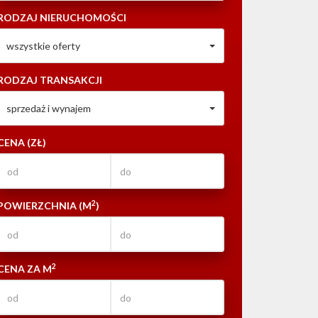
RODZAJ NIERUCHOMOŚCI
wszystkie oferty
RODZAJ TRANSAKCJI
sprzedaż i wynajem
CENA (ZŁ)
2
POWIERZCHNIA (M
)
2
CENA ZA M