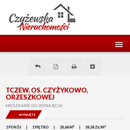
Toggl
naviga
TCZEW, OS. CZYŻYKOWO,
ORZESZKOWEJ
MIESZKANIE DO WYNAJĘCIA
WYNAJĘTE
2
2
1 POKÓJ
1 PIĘTRO
28,66 M
38,38 ZŁ/M