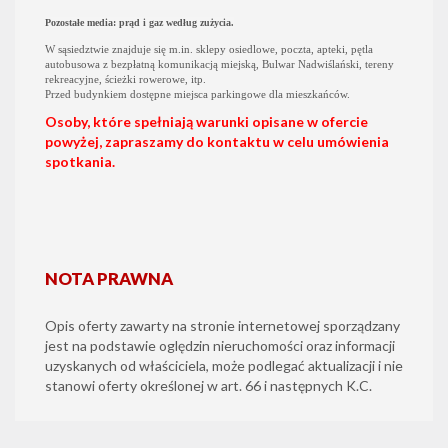
Pozostałe media:
prąd i gaz według zużycia.
W sąsiedztwie znajduje się m.in. sklepy osiedlowe, poczta, apteki, pętla
autobusowa z bezpłatną komunikacją miejską, Bulwar Nadwiślański, tereny
rekreacyjne, ścieżki rowerowe, itp.
Przed budynkiem dostępne miejsca parkingowe dla mieszkańców.
Osoby, które spełniają warunki opisane w ofercie
powyżej, zapraszamy do kontaktu w celu umówienia
spotkania.
NOTA PRAWNA
Opis oferty zawarty na stronie internetowej sporządzany
jest na podstawie oględzin nieruchomości oraz informacji
uzyskanych od właściciela, może podlegać aktualizacji i nie
stanowi oferty określonej w art. 66 i następnych K.C.