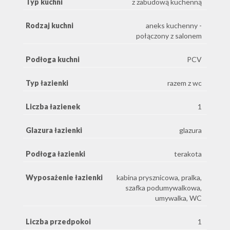
Typ kuchni
z zabudową kuchenną
Rodzaj kuchni
aneks kuchenny -
połączony z salonem
Podłoga kuchni
PCV
Typ łazienki
razem z wc
Liczba łazienek
1
Glazura łazienki
glazura
Podłoga łazienki
terakota
Wyposażenie łazienki
kabina prysznicowa, pralka,
szafka podumywalkowa,
umywalka, WC
Liczba przedpokoi
1