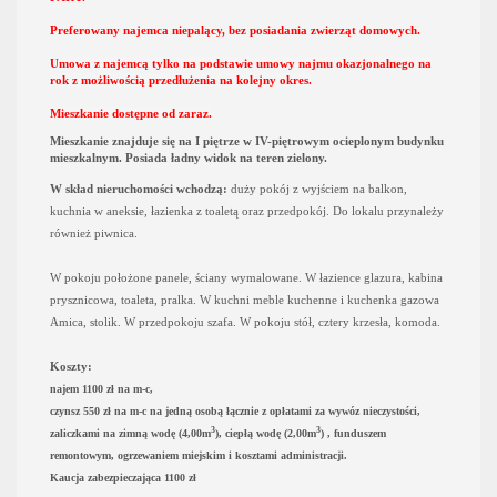
Preferowany najemca niepalący, bez posiadania zwierząt domowych.
Umowa z najemcą tylko na podstawie umowy najmu okazjonalnego na
rok z możliwością przedłużenia na kolejny okres.
Mieszkanie dostępne od zaraz.
Mieszkanie znajduje się na I piętrze w IV-piętrowym ocieplonym budynku
mieszkalnym. Posiada ładny widok na teren zielony.
W skład nieruchomości wchodzą:
duży pokój z wyjściem na balkon,
kuchnia w aneksie, łazienka z toaletą oraz przedpokój. Do lokalu przynależy
również piwnica.
W pokoju położone panele, ściany wymalowane. W łazience glazura, kabina
prysznicowa, toaleta, pralka. W kuchni meble kuchenne i kuchenka gazowa
Amica, stolik. W przedpokoju szafa. W pokoju stół, cztery krzesła, komoda.
Koszty:
najem 1100 zł na m-c,
czynsz 550 zł na m-c na jedną osobą łącznie z opłatami za wywóz nieczystości,
3
3
zaliczkami na zimną wodę (4,00m
),
ciepłą wodę (2,00m
) , funduszem
remontowym, ogrzewaniem miejskim i kosztami administracji.
Kaucja zabezpieczająca 1100 zł