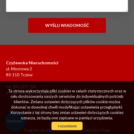
Czyżewska Nieruchomości
ul. Mostowa 2
83-110 Tczew
tel. 881 207 788
Ta strona wykorzystuje pliki cookies w celach statystycznych oraz w
e-mail:
biuro@czyzewska.com.pl
celu dostosowania naszych serwisów do indywidualnych potrzeb
klientów. Zmiany ustawień dotyczących plików cookie można
dokonać w dowolnej chwili modyfikując ustawienia przeglądarki.
Korzystanie z tej strony bez zmian ustawień dotyczących cookies
oznacza, że będą one zapisane w pamięci urządzenia.
rozumiem
Program dla biur nieruchomości
Galactica Virgo